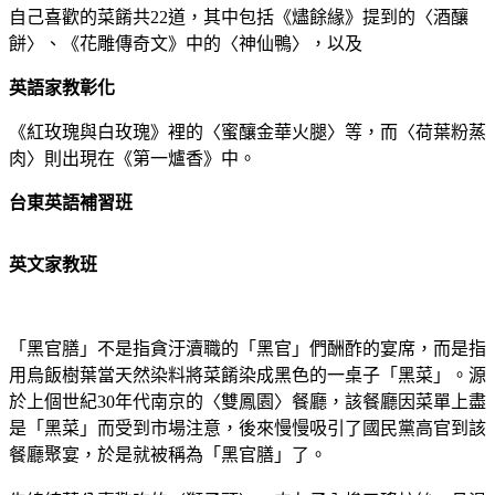
自己喜歡的菜餚共22道，其中包括《燼餘緣》提到的〈酒釀
餅〉、《花雕傳奇文》中的〈神仙鴨〉，以及
英語家教彰化
《紅玫瑰與白玫瑰》裡的〈蜜釀金華火腿〉等，而〈荷葉粉蒸
肉〉則出現在《第一爐香》中。
台東英語補習班
英文家教班
「黑官膳」不是指貪汙瀆職的「黑官」們酬酢的宴席，而是指
用烏飯樹葉當天然染料將菜餚染成黑色的一桌子「黑菜」。源
於上個世紀30年代南京的〈雙鳳園〉餐廳，該餐廳因菜單上盡
是「黑菜」而受到市場注意，後來慢慢吸引了國民黨高官到該
餐廳聚宴，於是就被稱為「黑官膳」了。