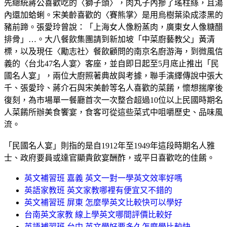
先總統蔣公喜歡吃的〈獅子頭〉，肉丸子內摻了瑤柱絲，且湯
內還加蛤蜊。宋美齡喜歡的〈賽熊掌〉是用烏樹葉染成漆黑的
豬前蹄。張愛玲曾說：「上海女人像粉蒸肉，廣東女人像糖醋
排骨」…。大八餐飲集團請到新加坡「中菜廚藝教父」黃清
標，以及現任〈勵志社〉餐飲顧問的南京名廚游海，到微風信
義的〈台北47名人宴〉客座，並自即日起至5月底止推出「民
國名人宴」，兩位大廚照著典故與考據，聯手演繹傳說中張大
千、張愛玲、蔣介石與宋美齡等名人喜歡的菜餚，懷想揣摩後
復刻，為市場單一餐廳首次一次整合超過10位以上民國時期名
人菜餚所辦美食饗宴，食客可從這些菜式中咀嚼歷史、品味風
流。
「民國名人宴」則指的是自1912年至1949年這段時期名人雅
士、政府要員或達官顯貴飲宴酬酢，或平日喜歡吃的佳餚。
英文補習班 嘉義 英文一對一學英文效率好嗎
英語家教班 英文家教哪裡有便宜又不錯的
英文補習班 屏東 怎麼學英文比較快可以學好
台南英文家教 線上學英文哪間評價比較好
英語補習班 台中 英文學好要多久怎麼學比較快