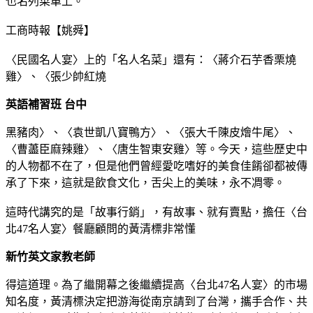
也名列菜單上。
工商時報【姚舜】
〈民國名人宴〉上的「名人名菜」還有：〈蔣介石芋香栗燒
雞〉、〈張少帥紅燒
英語補習班 台中
黑豬肉〉、〈袁世凱八寶鴨方〉、〈張大千陳皮燴牛尾〉、
〈曹藎臣麻辣雞〉、〈唐生智東安雞〉等。今天，這些歷史中
的人物都不在了，但是他們曾經愛吃嗜好的美食佳餚卻都被傳
承了下來，這就是飲食文化，舌尖上的美味，永不凋零。
這時代講究的是「故事行銷」，有故事、就有賣點，擔任〈台
北47名人宴〉餐廳顧問的黃清標非常懂
新竹英文家教老師
得這道理。為了繼開幕之後繼續提高〈台北47名人宴〉的市場
知名度，黃清標決定把游海從南京請到了台灣，攜手合作、共