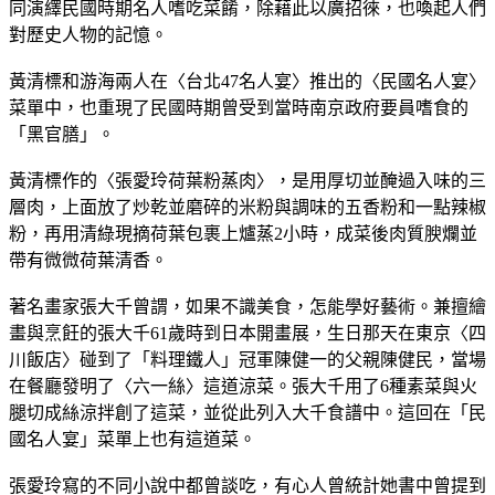
同演繹民國時期名人嗜吃菜餚，除藉此以廣招徠，也喚起人們
對歷史人物的記憶。
黃清標和游海兩人在〈台北47名人宴〉推出的〈民國名人宴〉
菜單中，也重現了民國時期曾受到當時南京政府要員嗜食的
「黑官膳」。
黃清標作的〈張愛玲荷葉粉蒸肉〉，是用厚切並醃過入味的三
層肉，上面放了炒乾並磨碎的米粉與調味的五香粉和一點辣椒
粉，再用清綠現摘荷葉包裹上爐蒸2小時，成菜後肉質腴爛並
帶有微微荷葉清香。
著名畫家張大千曾謂，如果不識美食，怎能學好藝術。兼擅繪
畫與烹飪的張大千61歲時到日本開畫展，生日那天在東京〈四
川飯店〉碰到了「料理鐵人」冠軍陳健一的父親陳健民，當場
在餐廳發明了〈六一絲〉這道涼菜。張大千用了6種素菜與火
腿切成絲涼拌創了這菜，並從此列入大千食譜中。這回在「民
國名人宴」菜單上也有這道菜。
張愛玲寫的不同小說中都曾談吃，有心人曾統計她書中曾提到