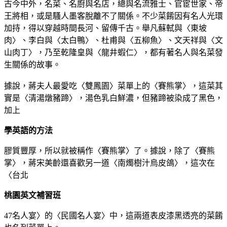
古今中外，名菜、名廚與名店，總與名流雅士、官宦世家、帝
王將相，或是騷人墨客脫離不了關係。不少菜餚因有名人光環
加持，得以穿越時間長河、留傳千古。舉凡蘇軾與〈東坡
肉〉、李白與〈太白鴨〉、杜甫與〈五柳魚〉、文天祥與〈文
山肉丁〉，乃至乾隆皇與〈龍井蝦仁〉，都有著名人與名菜發
生關係的故事。
據說，蔣夫人最愛吃〈雙鳳園〉菜單上的〈賽熊掌〉，這菜其
實是〈清湯燉豬蹄〉，湯色乳白鮮濃，但豬蹄被染成了黑色，
加上
學英語的方法
膠質豐厚，所以就被稱作〈賽熊掌〉了。據說，除了〈賽熊
掌〉，蔣宋美齡還喜歡另一道〈南燭樹汁烏皮鴿〉，這次在
〈台北
桃園英文補習班
47名人宴〉的〈民國名人宴〉中，這兩道表皮漆黑透亮的菜餚