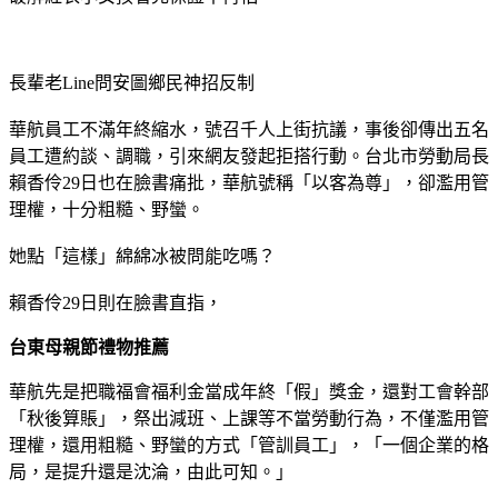
長輩老Line問安圖鄉民神招反制
華航員工不滿年終縮水，號召千人上街抗議，事後卻傳出五名
員工遭約談、調職，引來網友發起拒搭行動。台北市勞動局長
賴香伶29日也在臉書痛批，華航號稱「以客為尊」，卻濫用管
理權，十分粗糙、野蠻。
她點「這樣」綿綿冰被問能吃嗎？
賴香伶29日則在臉書直指，
台東母親節禮物推薦
華航先是把職福會福利金當成年終「假」獎金，還對工會幹部
「秋後算賬」，祭出減班、上課等不當勞動行為，不僅濫用管
理權，還用粗糙、野蠻的方式「管訓員工」，「一個企業的格
局，是提升還是沈淪，由此可知。」