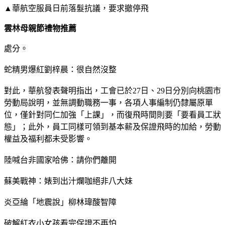
▲華航空服員日前落髮抗議，要求撤停飛
雲林母親節禮物推薦
處分。
蛇精男爆紅劉梓晨：很自然沒整
對此，華航發表聲明指出，工會已於27日、29日分別向桃園市
勞動局說明，並無調動職務一事，各項人事編制仍隸屬原單
位，僅針對同仁加強「上課」，而復飛時間則要「要看員工狀
態」；此外，員工同樣可領到基本薪及保證飛時的加給，勞動
權益及福利都未受影響。
陸喊台非國家哈佛：請你們離開
蘇美戰神：婊到出汁爛咖絕非八大妹
炎亞綸「地震說」柳林瑋酸智障
破解紅衣小女孩看完保證不再怕