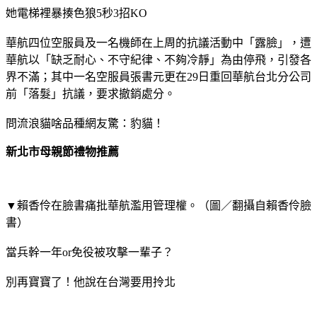
她電梯裡暴揍色狼5秒3招KO
華航四位空服員及一名機師在上周的抗議活動中「露臉」，遭
華航以「缺乏耐心、不守紀律、不夠冷靜」為由停飛，引發各
界不滿；其中一名空服員張書元更在29日重回華航台北分公司
前「落髮」抗議，要求撤銷處分。
問流浪貓啥品種網友驚：豹貓！
新北市母親節禮物推薦
▼賴香伶在臉書痛批華航濫用管理權。（圖／翻攝自賴香伶臉
書）
當兵幹一年or免役被攻擊一輩子？
別再寶寶了！他說在台灣要用拎北